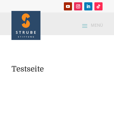
Testseite
Archiv
Kategorien
Meta
Keine Kategorien
Anmelden
Eintrags-Feed